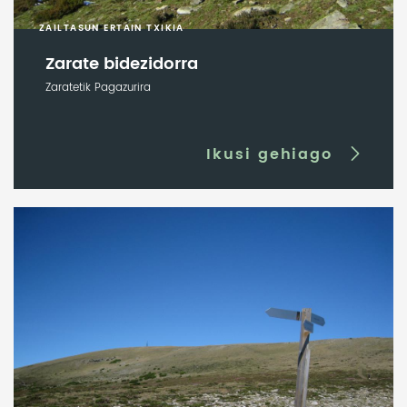
ZAILTASUN ERTAIN TXIKIA
Zarate bidezidorra
Zaratetik Pagazurira
Ikusi gehiago