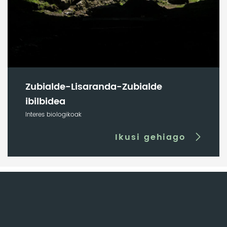
Zubialde-Lisaranda-Zubialde
ibilbidea
Interes biologikoak
Ikusi gehiago