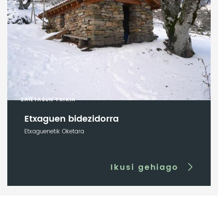
ZAILTASUN TXIKIA
Etxaguen bidezidorra
Etxaguenetik Oketara
Ikusi gehiago