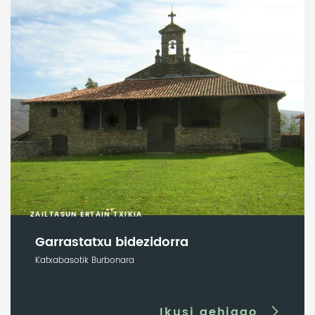
ZAILTASUN ERTAIN TXIKIA
Garrastatxu bidezidorra
Katxabasotik Burbonara
Ikusi gehiago