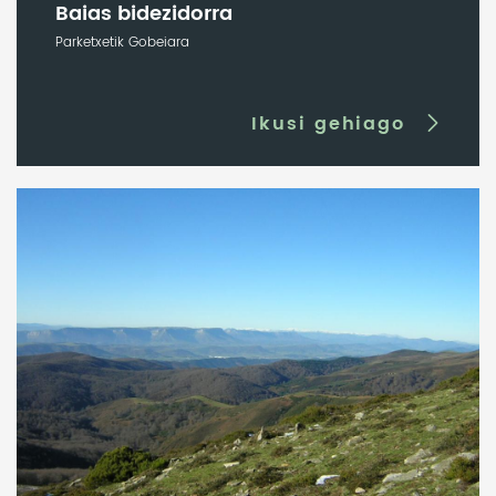
Baias bidezidorra
Parketxetik Gobeiara
Ikusi gehiago