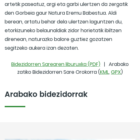
artetik paseatuz, argi eta garbi ulertzen da zergatik
den Gorbeia gaur Natura Eremu Babestua. Aldi
berean, artatu behar dela ulertzen laguntzen du,
etorkizuneko belaunaldiak zidor horietatik ibiltzen
direnean, naturazko balore guztiez gozatzen
segitzeko aukera izan dezaten.
Bidezidorren Sarearen liburuxka (PDF)
| Arabako
zatiko Bidezidorren Sare Orokorra (
KML
,
GPX
)
Arabako bidezidorrak