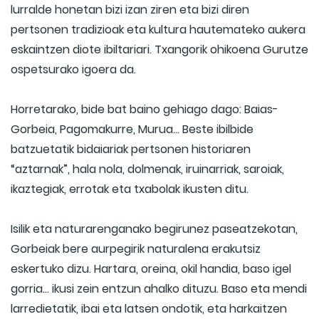
lurralde honetan bizi izan ziren eta bizi diren
pertsonen tradizioak eta kultura hautemateko aukera
eskaintzen diote ibiltariari. Txangorik ohikoena Gurutze
ospetsurako igoera da.
Horretarako, bide bat baino gehiago dago: Baias-
Gorbeia, Pagomakurre, Murua... Beste ibilbide
batzuetatik bidaiariak pertsonen historiaren
“aztarnak”, hala nola, dolmenak, iruinarriak, saroiak,
ikaztegiak, errotak eta txabolak ikusten ditu.
Isilik eta naturarenganako begirunez paseatzekotan,
Gorbeiak bere aurpegirik naturalena erakutsiz
eskertuko dizu. Hartara, oreina, okil handia, baso igel
gorria... ikusi zein entzun ahalko dituzu. Baso eta mendi
larredietatik, ibai eta latsen ondotik, eta harkaitzen