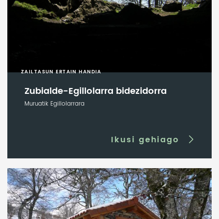
ZAILTASUN ERTAIN HANDIA
Zubialde-Egillolarra bidezidorra
Muruatik Egillolarrara
Ikusi gehiago