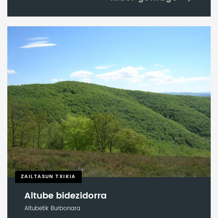
ZAILTASUN TXIKIA
Altube bidezidorra
Altubetik Burbonara