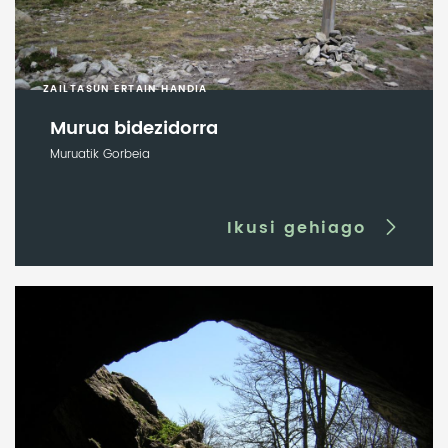
ZAILTASUN ERTAIN HANDIA
Murua bidezidorra
Muruatik Gorbeia
Ikusi gehiago