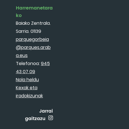
Harremanetara
ko
Baiako Zentrala.
Sarria. 01139
parquegorbeia
@parques.arab
a.eus
Telefonoa:
945
43 07 09
Nola heldu
Kexak eta
iradokizunak
Jarrai
gaitzazu