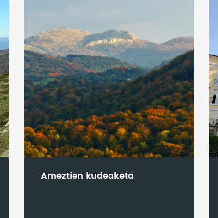
Ameztien kudeaketa