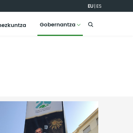
EU
|
ES
Gobernantza
hezkuntza