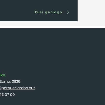
Ikusi gehiago
ako
Sarria. 01139
parques.araba.eus
43 07 09