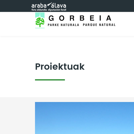
Eduki nagusira joan
Proiektuak