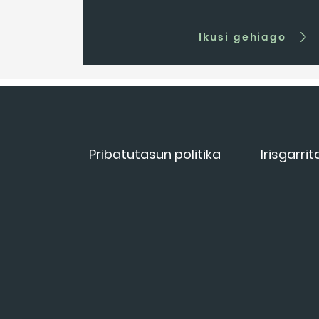
Ikusi gehiago
Pribatutasun politika
Irisgarri