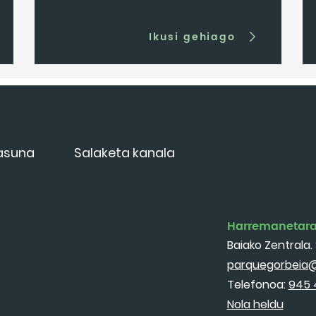
Ikusi gehiago
tasuna
Salaketa kanala
Harremanetar
Baiako Zentrala. 
parquegorbeia@
Telefonoa:
945 
Nola heldu