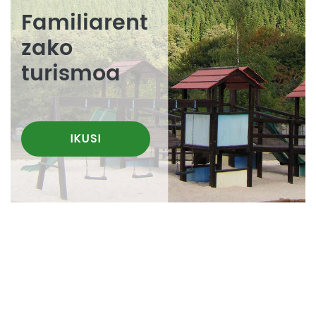
Familiarent
zako
turismoa
IKUSI