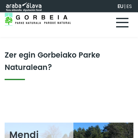
Eduki nagusira joan
EU
|
ES
Zer egin Gorbeiako Parke
Naturalean?
Mendi