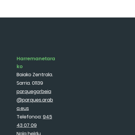
Harremanetara
ko
Baiako Zentrala.
Sarria. 01139
parquegorbeia
@parques.arab
a.eus
Telefonoa:
945
43 07 09
Nola heldu