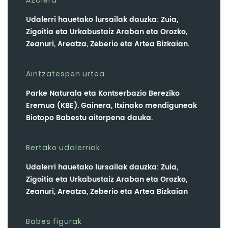
Azalera
Udalerri hauetako lursailak dauzka: Zuia,
Zigoitia eta Urkabustaiz Araban eta Orozko,
Zeanuri, Areatza, Zeberio eta Artea Bizkaian.
Aintzatespen urtea
Parke Naturala eta Kontserbazio Bereziko
Eremua (KBE). Gainera, Itxinako mendiguneak
Biotopo Babestu aitorpena dauka.
Bertako udalerriak
Udalerri hauetako lursailak dauzka: Zuia,
Zigoitia eta Urkabustaiz Araban eta Orozko,
Zeanuri, Areatza, Zeberio eta Artea Bizkaian
Babes figurak