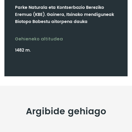
Parke Naturala eta Kontserbazio Bereziko
Eremua (KBE). Gainera, Itxinako mendiguneak
Biotopo Babestu aitorpena dauka
Gehieneko altitudea
1482 m.
Argibide gehiago