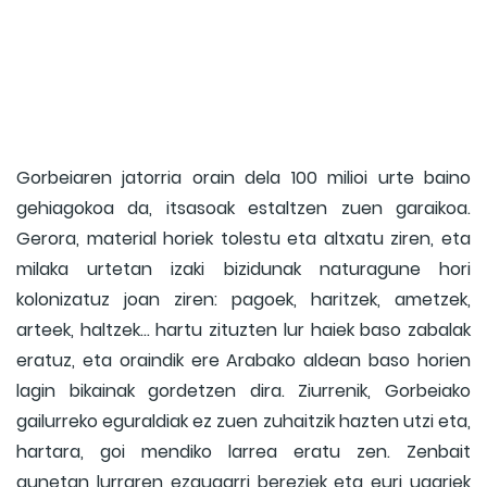
Gorbeiaren jatorria orain dela 100 milioi urte baino
gehiagokoa da, itsasoak estaltzen zuen garaikoa.
Gerora, material horiek tolestu eta altxatu ziren, eta
milaka urtetan izaki bizidunak naturagune hori
kolonizatuz joan ziren: pagoek, haritzek, ametzek,
arteek, haltzek… hartu zituzten lur haiek baso zabalak
eratuz, eta oraindik ere Arabako aldean baso horien
lagin bikainak gordetzen dira. Ziurrenik, Gorbeiako
gailurreko eguraldiak ez zuen zuhaitzik hazten utzi eta,
hartara, goi mendiko larrea eratu zen. Zenbait
gunetan lurraren ezaugarri bereziek eta euri ugariek