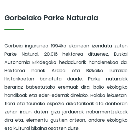
Gorbeiako Parke Naturala
Gorbeia ingurunea 1994ko ekainean izendatu zuten
Parke Natural. 20.016 hektarea dituenez, Euskal
Autonomia Erkidegoko hedadurarik handienekoa da.
Hektarea horiek Araba eta Bizkaiko Lurralde
Historikoetan banatuta daude. Parke naturalak
berariaz babestutako eremuak dira, balio ekologiko
handikoak eta eder-ederrak direlako. Halako lekuetan,
flora eta faunako espezie askotarikoak eta denboran
zehar iraun duten giza jarduerak nabarmentzekoak
dira eta, elementu guztien artean, ondare ekologiko
eta kultural bikaina osatzen dute.