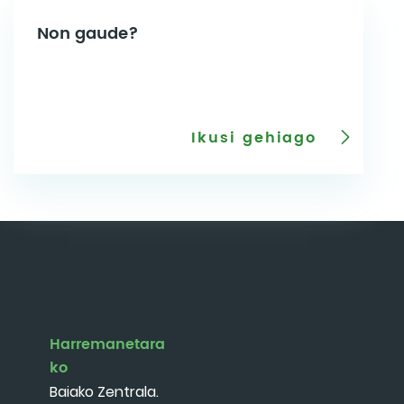
Non gaude?
Ikusi gehiago
Harremanetara
ko
Baiako Zentrala.