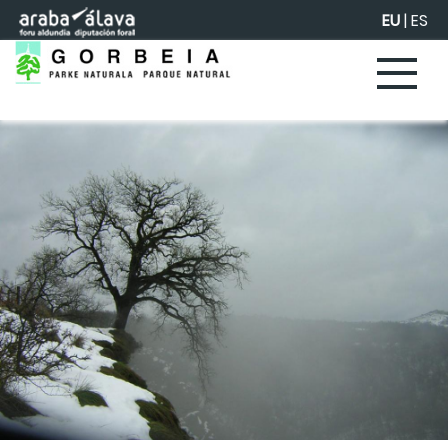
Eduki nagusira joan
EU
|
ES