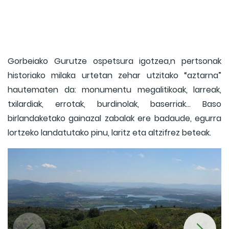
Gorbeiako Gurutze ospetsura igotzea,n pertsonak
historiako milaka urtetan zehar utzitako “aztarna”
hautematen da: monumentu megalitikoak, larreak,
txilardiak, errotak, burdinolak, baserriak… Baso
birlandaketako gainazal zabalak ere badaude, egurra
lortzeko landatutako pinu, laritz eta altzifrez beteak.