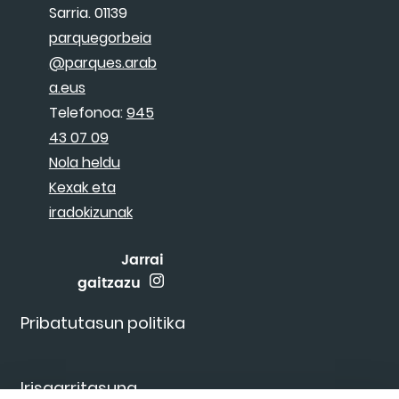
Sarria. 01139
parquegorbeia
@parques.arab
a.eus
Telefonoa:
945
43 07 09
Nola heldu
Kexak eta
iradokizunak
Jarrai
gaitzazu
Pribatutasun politika
Irisgarritasuna