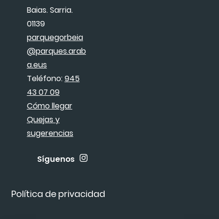
Baias. Sarria.
01139
parquegorbeia
@parques.arab
a.eus
Teléfono:
945
43 07 09
Cómo llegar
Quejas y
sugerencias
Síguenos
Política de privacidad