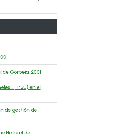
000
l de Gorbeia. 2001
es L., 1758) en el
lan de gestión de
ue Natural de