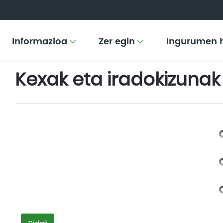
Informazioa
Zer egin
Ingurumen 
Kexak eta iradokizunak