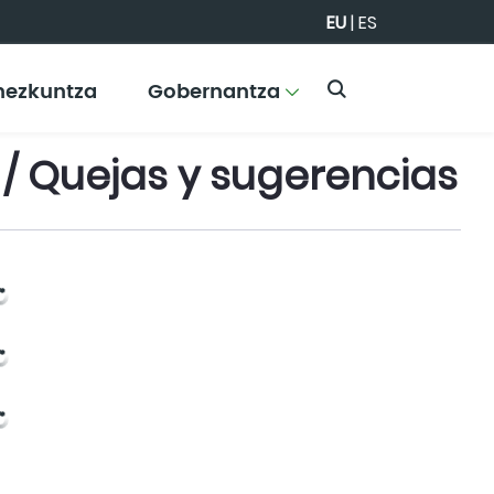
EU
|
ES
hezkuntza
Gobernantza
 / Quejas y sugerencias