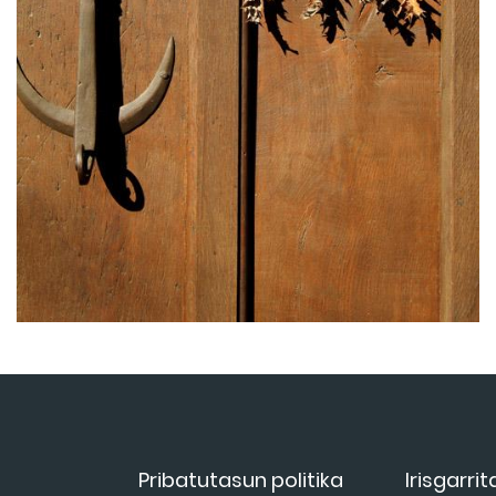
Pribatutasun politika
Irisgarri