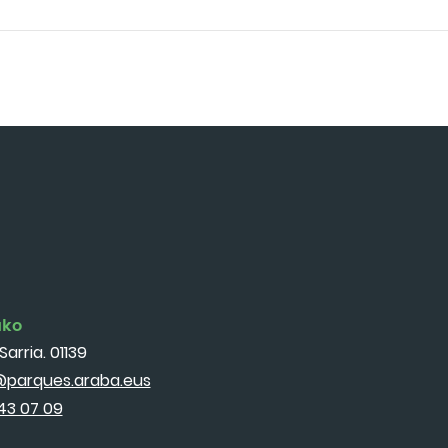
ako
Sarria. 01139
parques.araba.eus
43 07 09