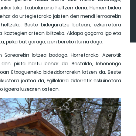
sunkortako txabolaraino heltzen dena. Hemen bidea
ehar da urtegietarako jaisten den mendi lerroarekin
a heltzeko. Beste bidegurutze batean, ezkerretara
 ikaztegien artean ibiltzeko. Aldapa gogorra igo eta
ta, pixka bat gorago, izen bereko iturria dago.
en Sarearekin lotzea badago. Horretarako, Azerotik
en den pista hartu behar da. Bestalde, lehenengo
roan Etxagueneko bidezidorrarekin lotzen da. Beste
ustera joatea da, Egillolarra zidorretik eskuinetara
ko igoera luzearen ostean.