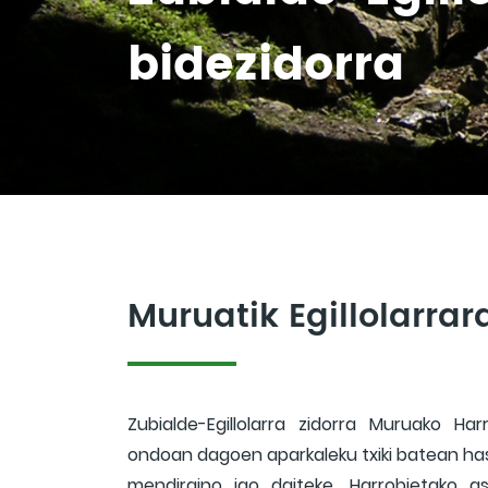
bidezidorra
Muruatik Egillolarrar
Zubialde-Egillolarra zidorra Muruako H
ondoan dagoen aparkaleku txiki batean hast
mendiraino igo daiteke. Harrobietako a