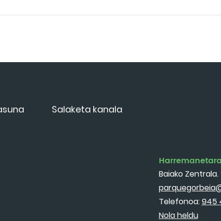
tasuna
Salaketa kanala
Harremanetar
Baiako Zentrala. 
parquegorbeia@
Telefonoa:
945 
Nola heldu