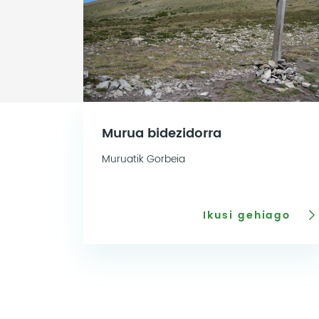
Murua bidezidorra
Muruatik Gorbeia
Ikusi gehiago