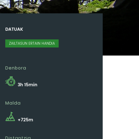
DATUAK
ZAILTASUN ERTAIN HANDIA
Denbora
3h 15min
Malda
+725m
Distantzia