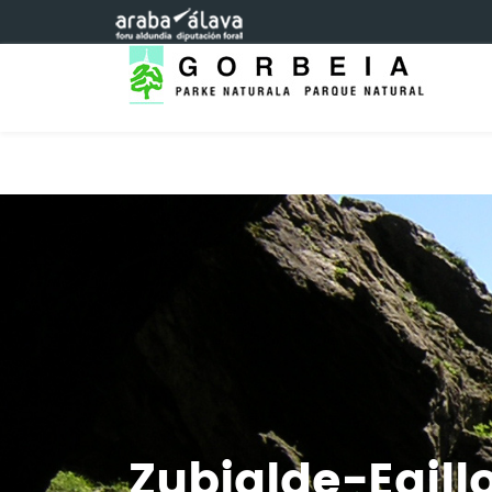
Eduki nagusira joan
Zubialde-Egill