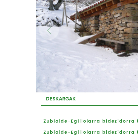
DESKARGAK
Zubialde-Egillolarra bidezidorra
Zubialde-Egillolarra bidezidorra