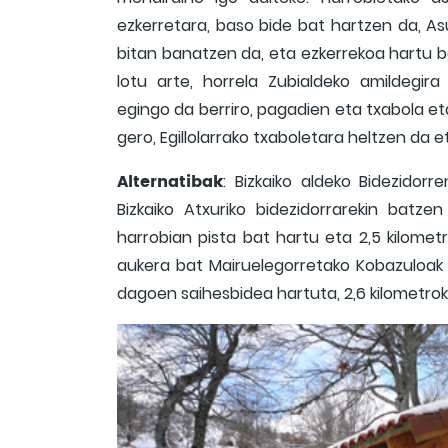
ezkerretara, baso bide bat hartzen da, A
bitan banatzen da, eta ezkerrekoa hartu b
lotu arte, horrela Zubialdeko amildegir
egingo da berriro, pagadien eta txabola eta
gero, Egillolarrako txaboletara heltzen da e
Alternatibak
: Bizkaiko aldeko Bidezidorr
Bizkaiko Atxuriko bidezidorrarekin batz
harrobian pista bat hartu eta 2,5 kilomet
aukera bat Mairuelegorretako Kobazuloak ik
dagoen saihesbidea hartuta, 2,6 kilometro