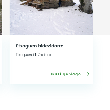
Etxaguen bidezidorra
Etxaguenetik Oketara
Ikusi gehiago