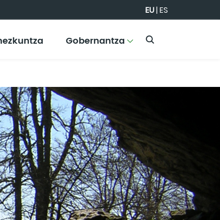
EU
|
ES
hezkuntza
Gobernantza