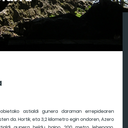
a
arrobietako astialdi gunera daraman errepidearen
en da. Hortik, eta 3,2 kilometro egin ondoren, Azero
stialdi gunera heldu baino 200 metro lehenago,