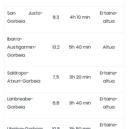
San Justo-
Ertaina-
8,3
4h 10 min
Gorbeia
altua
Ibarra-
Austigarmin-
13,2
5h 40 min
Altua
Gorbeia
Saldropo-
Ertaina-
7,5
3h 20 min
Atxuri-Gorbeia
altua
Lanbreabe-
Ertaina-
6,8
3h 40 min
Gorbeia
altua
Ertaina-
Ubidea-Gorbeia
10,5
3h 50 min