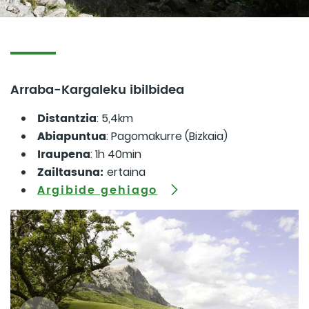
Arraba-Kargaleku ibilbidea
Distantzia
: 5,4km
Abiapuntua
: Pagomakurre (Bizkaia)
Iraupena
: 1h 40min
Zailtasuna:
ertaina
Argibide gehiago