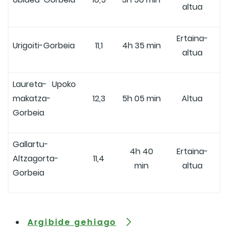
altua
Ertaina-
Urigoiti-Gorbeia
11,1
4h 35 min
altua
Laureta- Upoko
makatza-
12,3
5h 05 min
Altua
Gorbeia
Gallartu-
4h 40
Ertaina-
Altzagorta-
11,4
min
altua
Gorbeia
Argibide gehiago