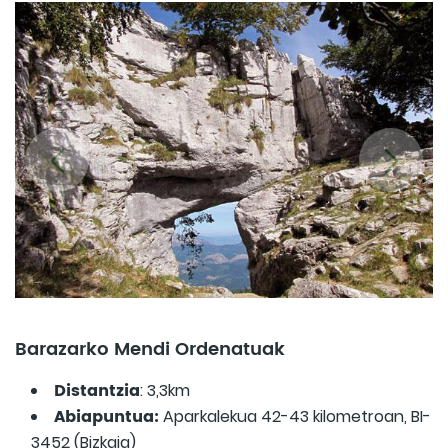
Barazarko Mendi Ordenatuak
Distantzia
: 3,3km
Abiapuntua:
Aparkalekua 42-43 kilometroan, BI-
3452 (Bizkaia)