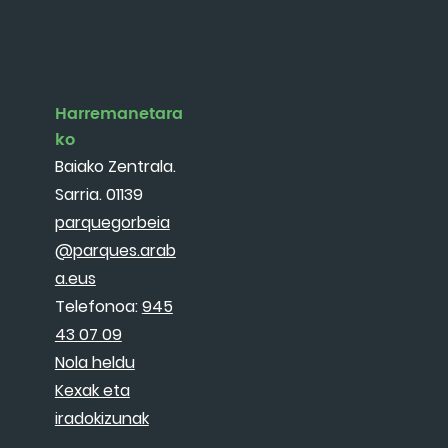
Harremanetara
ko
Baiako Zentrala.
Sarria. 01139
parquegorbeia
@parques.arab
a.eus
Telefonoa:
945
43 07 09
Nola heldu
Kexak eta
iradokizunak