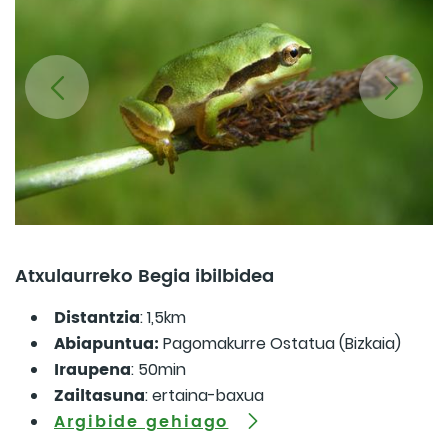
Atxulaurreko Begia ibilbidea
Distantzia
: 1,5km
Abiapuntua:
Pagomakurre Ostatua (Bizkaia)
Iraupena
: 50min
Zailtasuna
: ertaina-baxua
Argibide gehiago