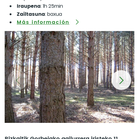
Iraupena
: 1h 25min
Zailtasuna
: baxua
Más información
Bizkaitik Gorbeiako gailurrera iristeko 11