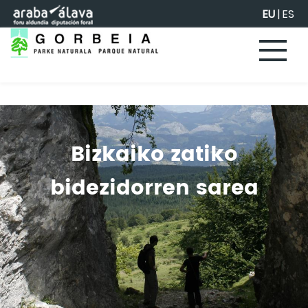
Eduki nagusira joan
EU
|
ES
Bizkaiko zatiko
bidezidorren sarea