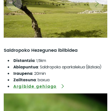
Saldropoko Hezegunea ibilbidea
Distantzia
: 1,5km
Abiapuntua
: Saldropoko aparkalekua (Bizkaia)
Iraupena
: 20min
Zailtasuna
: baxua
Argibide gehiago