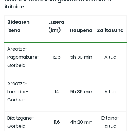
ibilbide
Bidearen
Luzera
izena
(km)
Iraupena
Zailtasuna
Areatza-
Pagomakurre-
12,5
5h 30 min
Altua
Gorbeia
Areatza-
Larreder-
14
5h 35 min
Altua
Gorbeia
Bikotzgane-
Ertaina-
11,6
4h 20 min
Gorbeia
altua