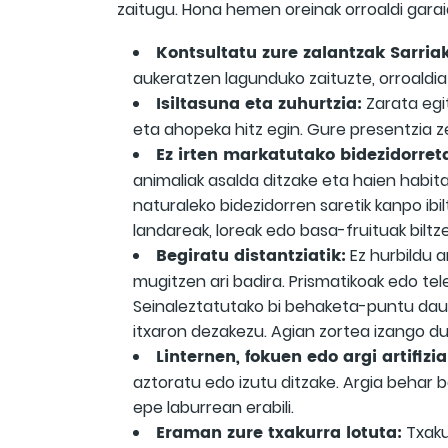
zaitugu. Hona hemen oreinak orroaldi gar
Kontsultatu zure zalantzak Sarri
aukeratzen lagunduko zaituzte, orroaldi
Isiltasuna eta zuhurtzia:
Zarata egit
eta ahopeka hitz egin. Gure presentzia z
Ez irten markatutako bidezidorreta
animaliak asalda ditzake eta haien habi
naturaleko bidezidorren saretik kanpo i
landareak, loreak edo basa-fruituak biltz
Begiratu distantziatik:
Ez hurbildu a
mugitzen ari badira. Prismatikoak edo tel
Seinaleztatutako bi behaketa-puntu daude
itxaron dezakezu. Agian zortea izango du
Linternen, fokuen edo argi artifizi
aztoratu edo izutu ditzake. Argia behar b
epe laburrean erabili.
Eraman zure txakurra lotuta:
Txaku