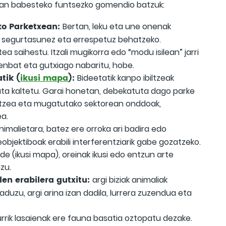
aian babesteko funtsezko gomendio batzuk:
ako Parketxean:
Bertan, leku eta une onenak
a segurtasunez eta errespetuz behatzeko.
ea saihestu. Itzali mugikorra edo “modu isilean” jarri
enbat eta gutxiago nabaritu, hobe.
tik (
ikusi mapa
):
Bideetatik kanpo ibiltzeak
tata kaltetu. Garai honetan, debekatuta dago parke
biltzea eta mugatutako sektorean onddoak,
ea.
nimalietara, batez ere orroka ari badira edo
eobjektiboak erabili interferentziarik gabe gozatzeko.
 (ikusi mapa), oreinak ikusi edo entzun arte
zu.
alen erabilera gutxitu:
argi biziak animaliak
aduzu, argi arina izan dadila, lurrera zuzendua eta
rrik lasaienak ere fauna basatia oztopatu dezake.