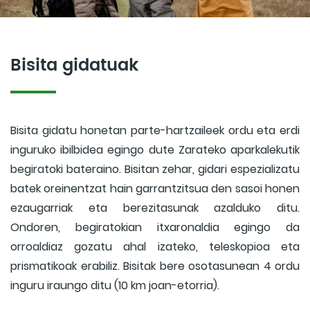
Bisita gidatuak
Bisita gidatu honetan parte-hartzaileek ordu eta erdi
inguruko ibilbidea egingo dute Zarateko aparkalekutik
begiratoki bateraino. Bisitan zehar, gidari espezializatu
batek oreinentzat hain garrantzitsua den sasoi honen
ezaugarriak eta berezitasunak azalduko ditu.
Ondoren, begiratokian itxaronaldia egingo da
orroaldiaz gozatu ahal izateko, teleskopioa eta
prismatikoak erabiliz. Bisitak bere osotasunean 4 ordu
inguru iraungo ditu (10 km joan-etorria).