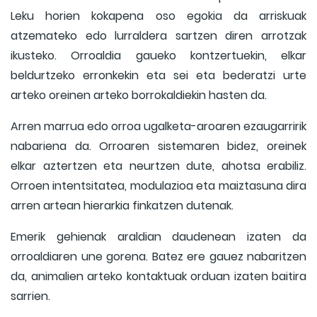
Leku horien kokapena oso egokia da arriskuak
atzemateko edo lurraldera sartzen diren arrotzak
ikusteko. Orroaldia gaueko kontzertuekin, elkar
beldurtzeko erronkekin eta sei eta bederatzi urte
arteko oreinen arteko borrokaldiekin hasten da.
Arren marrua edo orroa ugalketa-aroaren ezaugarririk
nabariena da. Orroaren sistemaren bidez, oreinek
elkar aztertzen eta neurtzen dute, ahotsa erabiliz.
Orroen intentsitatea, modulazioa eta maiztasuna dira
arren artean hierarkia finkatzen dutenak.
Emerik gehienak araldian daudenean izaten da
orroaldiaren une gorena. Batez ere gauez nabaritzen
da, animalien arteko kontaktuak orduan izaten baitira
sarrien.