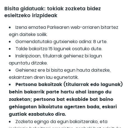
Bisita gidatuak: tokiak zozketa bidez
esleitzeko irizpideak
Izena ematea Parkearen web-orriaren bitartez
egin daiteke soilik.
Gomendatutako gutxieneko adina: 8 urte.
Talde bakoitza 15 lagunek osatuko dute.
Inskripzioan, titularrak gehienez bi lagun
apuntatu ditzake.
Gehienez ere bi bisita egun hauta daitezke,
eskaintzen diren lau egunetatik.
Pertsona bakoitzak (titularrak edo lagunak)
behin bakarrik parte hartu ahal izango du
zozketan; pertsona bat eskabide bat baino
gehiagotan bikoiztuta agertzen bada, eskari
guztiak ezabatuko dira.
Zozketa egingo da egun bakoitzerako, eta