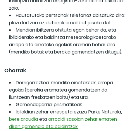
inskripzio bakoitzari erregistro-zenbaki bat esleituko
zaio.
Hautatutako pertsonak telefonoz abisatuko dira;
plaza lortzen ez dutenek email bat jasoko dut.
Mendian ibiltzera ohituta egon behar da, eta
ibilbiderako eta baldintza meteorologikoetarako
arropa eta oinetako egokiak eraman behar dira
(mendiko botak eta berokia gomendatzen ditugu).
Oharrak
Derrigorrezkoa: mendiko oinetakoak, arropa
egokia (berokia eramatea gomendatzen da
iluntzean freskatzen baitu) eta ura.
Gomendagarria: prismatikoak
Ibilaldian zehar errespeta ezazu Parke Naturala,
bere araudia
eta
orroaldi sasoian zehar ematen
diren gomendio eta baldintzak.