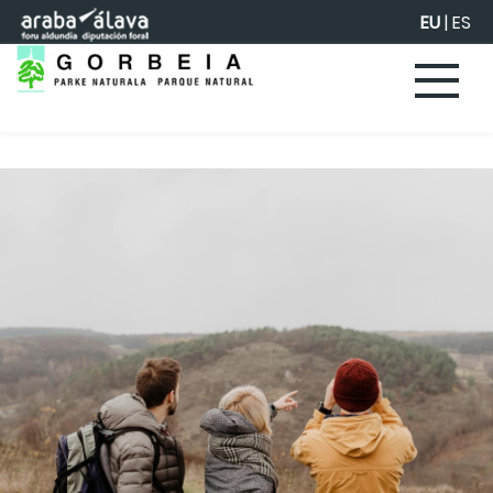
Eduki nagusira joan
EU
|
ES