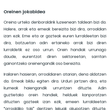
Oreinen jokabidea
Oreina urteko denboraldirik luzeenean taldean bizi da.
Halere, arrak eta emeak bereizita bizi dira, orroaldian
izan ezik. Eme eta ar gazteak euren lurraldeetan bizi
dira, batzuetan adin ertaineko arrak bizi diren
lurraldetik ez oso urrun. Orein handiak urrunago
daude, eurentzat diren sektoreetan, sarritan
gainontzeko oreinengandik oso bereizita.
Irailaren hasieran, orroaldiaren atarian, dena aldatzen
da. Emeak bildu egiten dira. Urduri jartzen dira, eta
kumeak haiengandik urruntzen dituzte. Adin
guztietako orein handiek, helduek kanporatzen
dituzten gazteek izan ezik, emeen lurraldeetan
“orroaldiko toki” deritzen lekuak okupatzen dituzte.