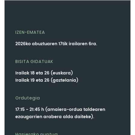
IZEN-EMATEA
2026ko abuztuaren 17tik irailaren 6ra.
BISITA GIDATUAK
Irailak 18 eta 26 (euskara)
Irailak 19 eta 26 (gaztelania)
Ordutegia
17:15 - 21:45 h (amaiera-ordua taldearen
ezaugarrien arabera alda daiteke).
Hasierako puntua