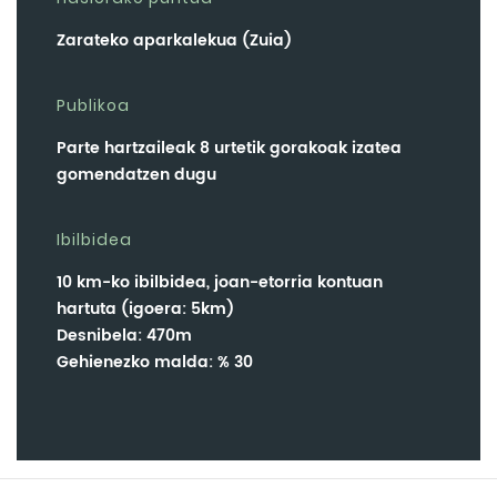
Zarateko aparkalekua (Zuia)
Publikoa
Parte hartzaileak 8 urtetik gorakoak izatea
gomendatzen dugu
Ibilbidea
10 km-ko ibilbidea, joan-etorria kontuan
hartuta (igoera: 5km)
Desnibela: 470m
Gehienezko malda: % 30