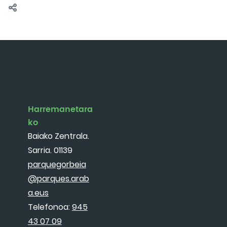
Harremanetara
ko
Baiako Zentrala.
Sarria. 01139
parquegorbeia
@parques.arab
a.eus
Telefonoa:
945
43 07 09