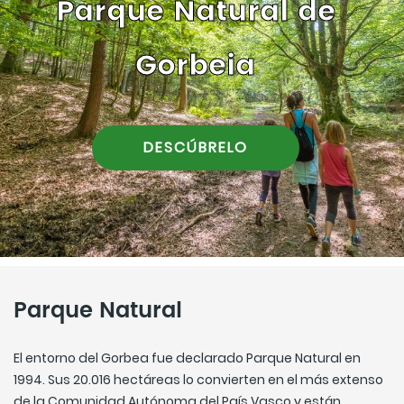
Parque Natural de
Gorbeia
DESCÚBRELO
Parque Natural
El entorno del Gorbea fue declarado Parque Natural en
1994. Sus 20.016 hectáreas lo convierten en el más extenso
de la Comunidad Autónoma del País Vasco y están