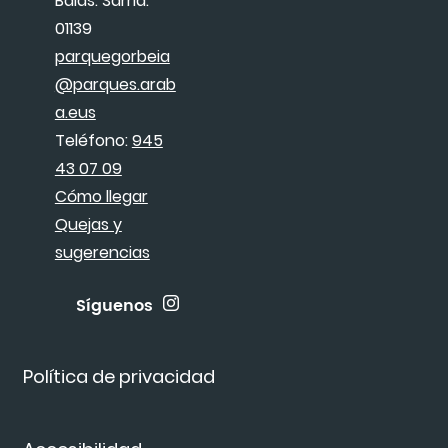
Baias. Sarria.
01139
parquegorbeia
@parques.arab
a.eus
Teléfono:
945
43 07 09
Cómo llegar
Quejas y
sugerencias
Síguenos
Política de privacidad