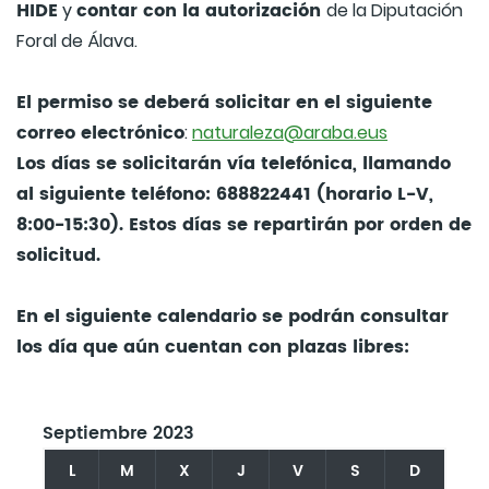
HIDE
contar con la autorización
y
de la Diputación
Foral de Álava.
El permiso se deberá solicitar en el siguiente
correo electrónico
:
naturaleza@araba.eus
Los días se solicitarán vía telefónica, llamando
al siguiente teléfono: 688822441 (horario L-V,
8:00-15:30). Estos días se repartirán por orden de
solicitud.
En el siguiente calendario se podrán consultar
los día que aún cuentan con plazas libres:
Septiembre 2023
L
M
X
J
V
S
D