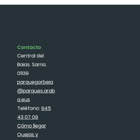
Contacto
Central del
Baias. Sarria.
01139
parquegorbeia
@parques.arab
a.eus
Teléfono:
945
43 07 09
Cómo llegar
Quejas y