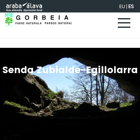
Saltar al contenido principal
EU
|
ES
Senda Zubialde-Egillolarra