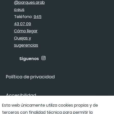
@parques.arab
a.eus
Teléfono:
945
43 07 09
Cómo llegar
Quejas y
sugerencias
Síguenos
Política de privacidad
Accesibilidad
Esta web únicamente utiliza cookies propias y de
terceros con finalidad técnica para permitir la
Canal de denuncias