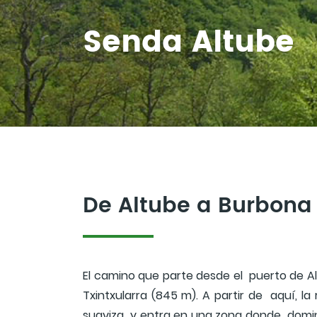
Senda Altube
De Altube a Burbona
El camino que parte desde el puerto de A
Txintxularra (845 m). A partir de aquí, la 
suaviza y entra en una zona donde domina