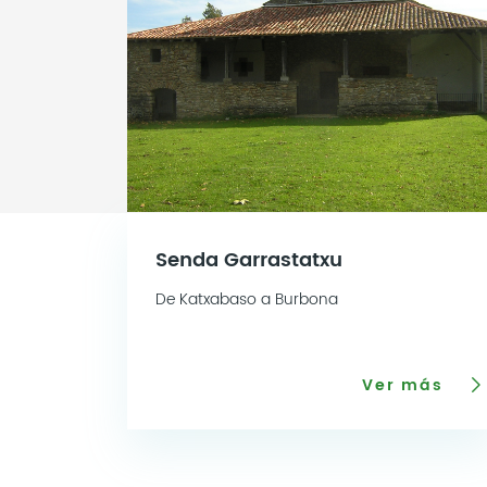
Senda Garrastatxu
De Katxabaso a Burbona
Ver más