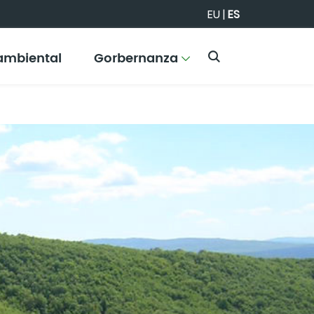
EU
|
ES
ambiental
Gorbernanza