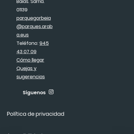
Baias. Sarria.
01139
parquegorbeia
@parques.arab
a.eus
Teléfono:
945
43 07 09
Cómo llegar
Quejas y
sugerencias
Síguenos
Política de privacidad