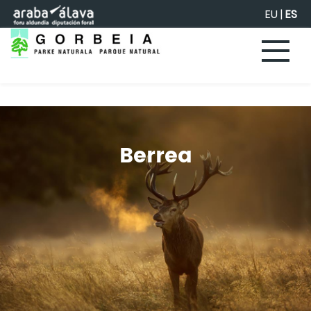
Saltar al contenido principal
EU
|
ES
Berrea